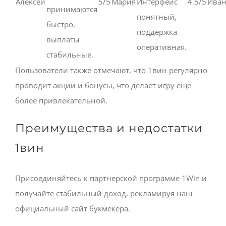
Алексей
5/5
Мария
Интерфейс
4.5/5
Ива
принимаются
понятный,
быстро,
поддержка
выплаты
оперативная.
стабильные.
Пользователи также отмечают, что 1вин регулярно
проводит акции и бонусы, что делает игру еще
более привлекательной.
Преимущества и недостатки
1вин
Присоединяйтесь к партнерской программе 1Win и
получайте стабильный доход, рекламируя наш
официальный сайт букмекера.