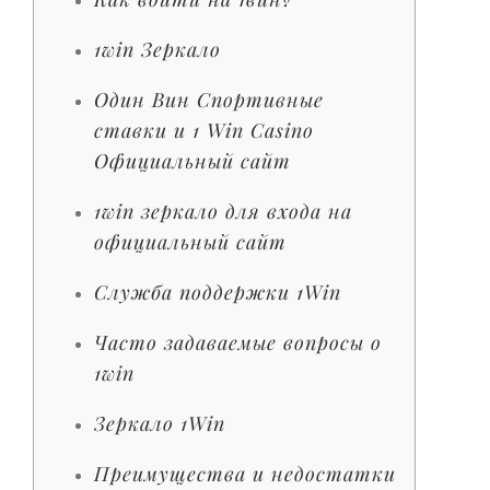
1win Зеркало
Один Вин Спортивные
ставки и 1 Win Casino
Официальный сайт
1win зеркало для входа на
официальный сайт
Служба поддержки 1Win
Часто задаваемые вопросы о
1win
Зеркало 1Win
Преимущества и недостатки