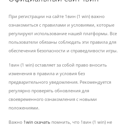
При регистрации на сайте 1вин (1 win) важно
ознакомиться с правилами и условиями, которые
регулируют использование нашей платформы. Все
пользователи обязаны соблюдать эти правила для
обеспечения безопасности и справедливости игры.
1вин (1 win) оставляет за собой право вносить
изменения в правила и условия без
предварительного уведомления. Рекомендуется
регулярно проверять обновления для
своевременного ознакомления с новыми
положениями.
Важно
1win скачать
помнить, что 1вин (1 win) не