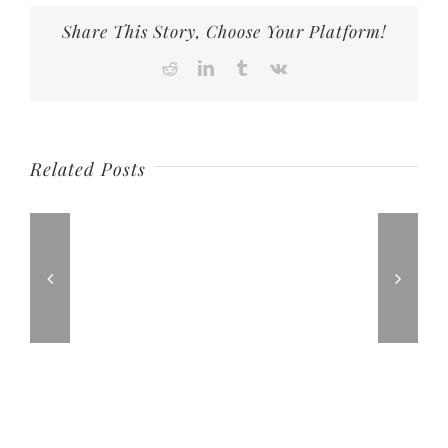
букмекера
Share This Story, Choose Your Platform!
–
Reddit
LinkedIn
Tumblr
Vk
1ВИН
ставки
на
спорт
Related Posts