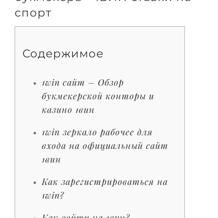
спорт
Содержимое
1win сайт – Обзор
букмекерской конторы и
казино 1вин
1win зеркало рабочее для
входа на официальный сайт
1вин
Как зарегистрироваться на
1win?
Как войти на 1вин?