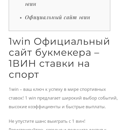
1вин
Официальный сайт 1вин
1win Официальный
сайт букмекера –
1ВИН ставки на
спорт
1win – ваш ключ к успеху в мире спортивных
ставок! 1 win предлагает широкий выбор событий,
высокие коэффициенты и быстрые выплаты.
Не упустите шанс выиграть с 1 вин!
Регистрируйтесь сегодня и получите доступ к