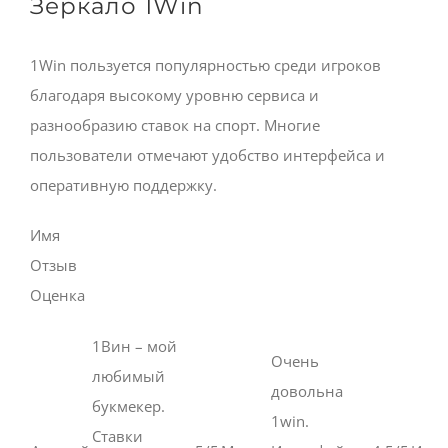
Зеркало 1Win
1Win пользуется популярностью среди игроков
благодаря высокому уровню сервиса и
разнообразию ставок на спорт. Многие
пользователи отмечают удобство интерфейса и
оперативную поддержку.
Имя
Отзыв
Оценка
1Вин – мой
Очень
любимый
довольна
букмекер.
1win.
Ставки