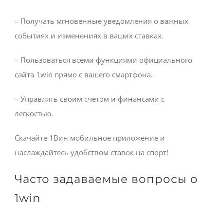
– Получать мгновенные уведомления о важных
событиях и изменениях в ваших ставках.
– Пользоваться всеми функциями официального
сайта 1win прямо с вашего смартфона.
– Управлять своим счетом и финансами с
легкостью.
Скачайте 1Вин мобильное приложение и
наслаждайтесь удобством ставок на спорт!
Часто задаваемые вопросы о
1win