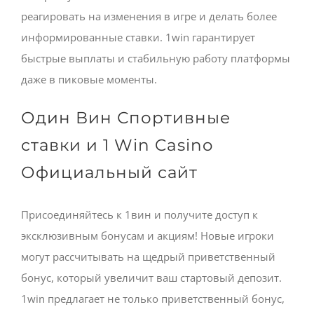
реагировать на изменения в игре и делать более
информированные ставки. 1win гарантирует
быстрые выплаты и стабильную работу платформы
даже в пиковые моменты.
Один Вин Спортивные
ставки и 1 Win Casino
Официальный сайт
Присоединяйтесь к 1вин и получите доступ к
эксклюзивным бонусам и акциям! Новые игроки
могут рассчитывать на щедрый приветственный
бонус, который увеличит ваш стартовый депозит.
1win предлагает не только приветственный бонус,