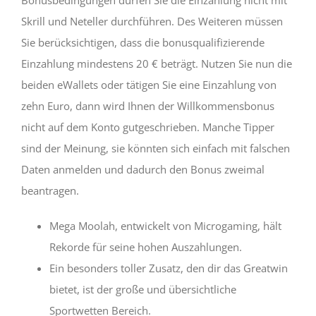
Skrill und Neteller durchführen. Des Weiteren müssen
Sie berücksichtigen, dass die bonusqualifizierende
Einzahlung mindestens 20 € beträgt. Nutzen Sie nun die
beiden eWallets oder tätigen Sie eine Einzahlung von
zehn Euro, dann wird Ihnen der Willkommensbonus
nicht auf dem Konto gutgeschrieben. Manche Tipper
sind der Meinung, sie könnten sich einfach mit falschen
Daten anmelden und dadurch den Bonus zweimal
beantragen.
Mega Moolah, entwickelt von Microgaming, hält
Rekorde für seine hohen Auszahlungen.
Ein besonders toller Zusatz, den dir das Greatwin
bietet, ist der große und übersichtliche
Sportwetten Bereich.