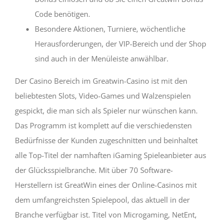
Code benötigen.
Besondere Aktionen, Turniere, wöchentliche
Herausforderungen, der VIP-Bereich und der Shop
sind auch in der Menüleiste anwählbar.
Der Casino Bereich im Greatwin-Casino ist mit den
beliebtesten Slots, Video-Games und Walzenspielen
gespickt, die man sich als Spieler nur wünschen kann.
Das Programm ist komplett auf die verschiedensten
Bedürfnisse der Kunden zugeschnitten und beinhaltet
alle Top-Titel der namhaften iGaming Spieleanbieter aus
der Glücksspielbranche. Mit über 70 Software-
Herstellern ist GreatWin eines der Online-Casinos mit
dem umfangreichsten Spielepool, das aktuell in der
Branche verfügbar ist. Titel von Microgaming, NetEnt,