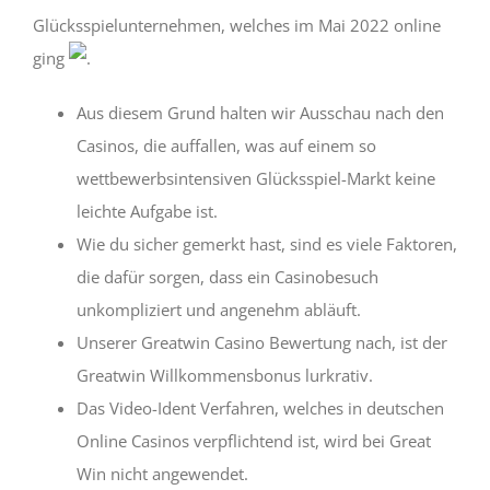
Glücksspielunternehmen, welches im Mai 2022 online
ging
.
Aus diesem Grund halten wir Ausschau nach den
Casinos, die auffallen, was auf einem so
wettbewerbsintensiven Glücksspiel-Markt keine
leichte Aufgabe ist.
Wie du sicher gemerkt hast, sind es viele Faktoren,
die dafür sorgen, dass ein Casinobesuch
unkompliziert und angenehm abläuft.
Unserer Greatwin Casino Bewertung nach, ist der
Greatwin Willkommensbonus lurkrativ.
Das Video-Ident Verfahren, welches in deutschen
Online Casinos verpflichtend ist, wird bei Great
Win nicht angewendet.