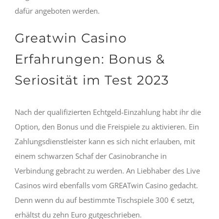
dafür angeboten werden.
Greatwin Casino
Erfahrungen: Bonus &
Seriosität im Test 2023
Nach der qualifizierten Echtgeld-Einzahlung habt ihr die
Option, den Bonus und die Freispiele zu aktivieren. Ein
Zahlungsdienstleister kann es sich nicht erlauben, mit
einem schwarzen Schaf der Casinobranche in
Verbindung gebracht zu werden. An Liebhaber des Live
Casinos wird ebenfalls vom GREATwin Casino gedacht.
Denn wenn du auf bestimmte Tischspiele 300 € setzt,
erhältst du zehn Euro gutgeschrieben.