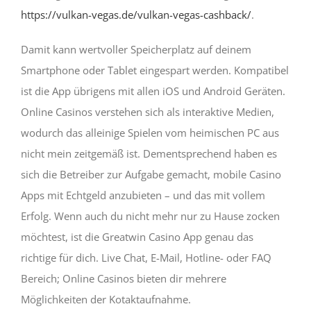
https://vulkan-vegas.de/vulkan-vegas-cashback/
.
Damit kann wertvoller Speicherplatz auf deinem
Smartphone oder Tablet eingespart werden. Kompatibel
ist die App übrigens mit allen iOS und Android Geräten.
Online Casinos verstehen sich als interaktive Medien,
wodurch das alleinige Spielen vom heimischen PC aus
nicht mein zeitgemäß ist. Dementsprechend haben es
sich die Betreiber zur Aufgabe gemacht, mobile Casino
Apps mit Echtgeld anzubieten – und das mit vollem
Erfolg. Wenn auch du nicht mehr nur zu Hause zocken
möchtest, ist die Greatwin Casino App genau das
richtige für dich. Live Chat, E-Mail, Hotline- oder FAQ
Bereich; Online Casinos bieten dir mehrere
Möglichkeiten der Kotaktaufnahme.