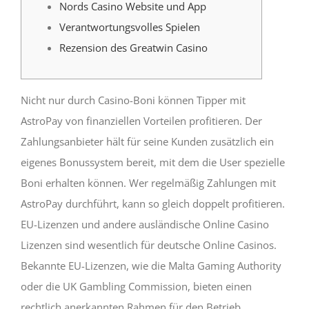
Nords Casino Website und App
Verantwortungsvolles Spielen
Rezension des Greatwin Casino
Nicht nur durch Casino-Boni können Tipper mit
AstroPay von finanziellen Vorteilen profitieren. Der
Zahlungsanbieter hält für seine Kunden zusätzlich ein
eigenes Bonussystem bereit, mit dem die User spezielle
Boni erhalten können. Wer regelmäßig Zahlungen mit
AstroPay durchführt, kann so gleich doppelt profitieren.
EU-Lizenzen und andere ausländische Online Casino
Lizenzen sind wesentlich für deutsche Online Casinos.
Bekannte EU-Lizenzen, wie die Malta Gaming Authority
oder die UK Gambling Commission, bieten einen
rechtlich anerkannten Rahmen für den Betrieb.