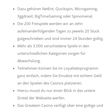
Dazu gehören NetEnt, Quickspin, Microgaming,
Yggdrasil, BigTimeGaming oder Spinomenal.
Die 200 Freispiele werden wir an zehn
aufeinanderfolgenden Tagen zu jeweils 20 Stück
gutgeschrieben und sind immer 24 Stunden gültig.
Mehr als 3.000 verschiedene Spiele in den
unterschiedlichen Kategorien sorgen für
Abwechslung.
Teilnehmen können Sie im Loyalitätsprogramm
ganz einfach, indem Sie Einsätze mit echtem Geld
an den Spielen des Casinos platzieren.
Hierzu musst du nur einen Blick in das untere
Drittel der Webseite werfen.
Das Greatwin Casino verfügt über eine gültige und