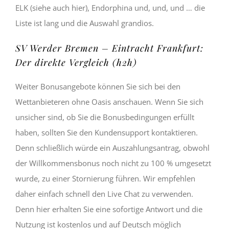
ELK (siehe auch hier), Endorphina und, und, und … die
Liste ist lang und die Auswahl grandios.
SV Werder Bremen – Eintracht Frankfurt:
Der direkte Vergleich (h2h)
Weiter Bonusangebote können Sie sich bei den
Wettanbieteren ohne Oasis anschauen. Wenn Sie sich
unsicher sind, ob Sie die Bonusbedingungen erfüllt
haben, sollten Sie den Kundensupport kontaktieren.
Denn schließlich würde ein Auszahlungsantrag, obwohl
der Willkommensbonus noch nicht zu 100 % umgesetzt
wurde, zu einer Stornierung führen. Wir empfehlen
daher einfach schnell den Live Chat zu verwenden.
Denn hier erhalten Sie eine sofortige Antwort und die
Nutzung ist kostenlos und auf Deutsch möglich