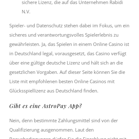
sichere Lizenz, die auf das Unternehmen Rabidi
N.V.
Spieler- und Datenschutz stehen dabei im Fokus, um ein
sicheres und verantwortungsvolles Spielerlebnis zu
gewährleisten. Ja, das Spielen in einem Online Casino ist
in Deutschland legal, vorausgesetzt, das Casino verfügt
über eine gültige deutsche Lizenz und hält sich an die
gesetzlichen Vorgaben. Auf dieser Seite können Sie die
Liste mit empfohlenen besten Online Casinos mit
Glücksspiellizenz aus Deutschland finden.
Gibt es eine AstroPay App?
Nein, denn bestimmte Zahlungsmittel sind von der
Qualifizierung ausgenommen. Laut den
Bonusbedingungen dürfen Sie die Einzahlung nicht mit