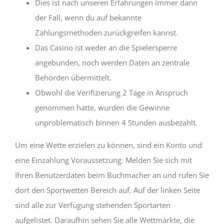
Dies ist nach unseren Erfahrungen immer dann
der Fall, wenn du auf bekannte
Zahlungsmethoden zurückgreifen kannst.
Das Casino ist weder an die Spielersperre
angebunden, noch werden Daten an zentrale
Behörden übermittelt.
Obwohl die Verifizierung 2 Tage in Anspruch
genommen hatte, wurden die Gewinne
unproblematisch binnen 4 Stunden ausbezahlt.
Um eine Wette erzielen zu können, sind ein Konto und
eine Einzahlung Voraussetzung. Melden Sie sich mit
Ihren Benutzerdaten beim Buchmacher an und rufen Sie
dort den Sportwetten Bereich auf. Auf der linken Seite
sind alle zur Verfügung stehenden Sportarten
aufgelistet. Daraufhin sehen Sie alle Wettmärkte, die