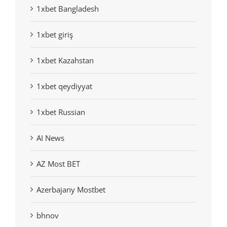
1xbet Bangladesh
1xbet giriş
1xbet Kazahstan
1xbet qeydiyyat
1xbet Russian
AI News
AZ Most BET
Azerbajany Mostbet
bhnov