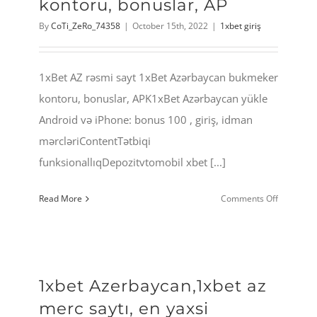
kontoru, bonuslar, AP
By
CoTi_ZeRo_74358
|
October 15th, 2022
|
1xbet giriş
1xBet AZ rəsmi sayt 1xBet Azərbaycan bukmeker
kontoru, bonuslar, APK1xBet Azərbaycan yükle
Android və iPhone: bonus 100 , giriş, idman
mərcləriContentTətbiqi
funksionallıqDepozitvtomobil xbet [...]
on
Read More
Comments Off
1xBet
AZ
rəsmi
sayt
1xbet Azerbaycan,1xbet az
1xBet
Azərbayc
merc saytı, en yaxsi
bukmeker