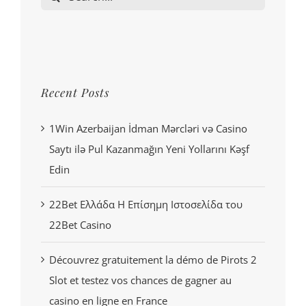
for:
Recent Posts
1Win Azerbaijan İdman Mərcləri və Casino
Saytı ilə Pul Kazanmağın Yeni Yollarını Kəşf
Edin
22Bet Ελλάδα Η Επίσημη Ιστοσελίδα του
22Bet Casino
Découvrez gratuitement la démo de Pirots 2
Slot et testez vos chances de gagner au
casino en ligne en France