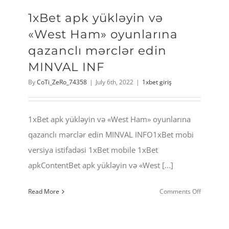
merc
1xBet apk yükləyin və
saytı,
en
«West Ham» oyunlarına
yaxsi
qazanclı mərclər edin
bukmeker
MINVAL INF
1xbet
Azerbayc
By
CoTi_ZeRo_74358
|
July 6th, 2022
|
1xbet giriş
merc
oyunlari,
1xbet
1xBet apk yükləyin və «West Ham» oyunlarına
az,
qazanclı mərclər edin MINVAL INFO1xBet mobi
Azerbayc
versiya istifadəsi 1xBet mobile 1xBet
merc
saytlar
apkContentBet apk yükləyin və «West [...]
on
Read More
Comments Off
1xBet
apk
yükləyin