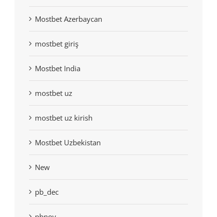
Mostbet Azerbaycan
mostbet giriş
Mostbet India
mostbet uz
mostbet uz kirish
Mostbet Uzbekistan
New
pb_dec
pbnov