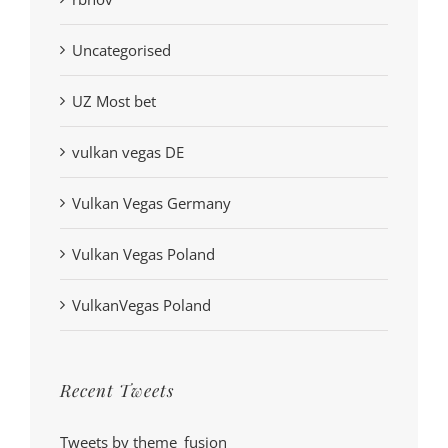
Uncategorised
UZ Most bet
vulkan vegas DE
Vulkan Vegas Germany
Vulkan Vegas Poland
VulkanVegas Poland
Recent Tweets
Tweets by theme_fusion