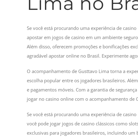
Lima no Bra
Se você está procurando uma experiência de casino
apostar em jogos de casino em um ambiente seguro e 
Além disso, oferecem promoções e bonificações exclu
agradável apostar online no Brasil. Experimente ago
O acompanhamento de Gusttavo Lima torna a experiê
escolha popular entre os jogadores brasileiros. Alé
e pagamentos móveis. Com a garantia de segurança 
jogar no casino online com o acompanhamento de G
Se você está procurando uma experiência de casino
você pode jogar jogos de casino clássicos como slot
exclusivas para jogadores brasileiros, incluindo um