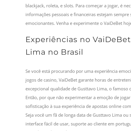
blackjack, roleta, e slots. Para começar a jogar, é 
informações pessoais e financeiras estejam sempre 
emocionantes. Venha e experimente o VaiDeBet hoje 
Experiências no VaiDeBet
Lima no Brasil
Se você está procurando por uma experiência emocio
jogos de casino, VaiDeBet garante horas de entreten
excepcional qualidade de Gusttavo Lima, o famoso c
Então, por que não experimentar a emoção de jogar
sofisticação à sua experiência de apostas online com 
Seja você um fã de longa data de Gusttavo Lima ou
interface fácil de usar, suporte ao cliente em por