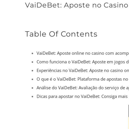
VaiDeBet: Aposte no Casino
Table Of Contents
VaiDeBet: Aposte online no casino com acomp
Como funciona o VaiDeBet: Aposte em jogos de
Experiências no VaiDeBet: Aposte no casino on
O que é o VaiDeBet: Plataforma de apostas n
Análise do VaiDeBet: Avaliação do serviço de 
Dicas para apostar no VaiDeBet: Consiga mais