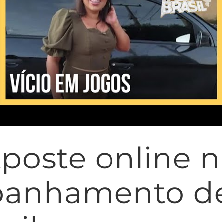
poste online n
anhamento de