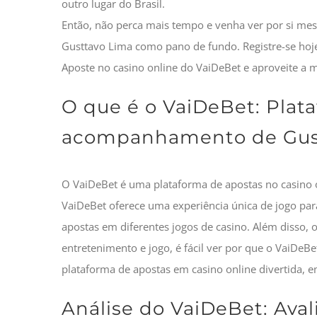
outro lugar do Brasil.
Então, não perca mais tempo e venha ver por si mes
Gusttavo Lima como pano de fundo. Registre-se hoje
Aposte no casino online do VaiDeBet e aproveite a m
O que é o VaiDeBet: Plat
acompanhamento de Gustt
O VaiDeBet é uma plataforma de apostas no casino
VaiDeBet oferece uma experiência única de jogo par
apostas em diferentes jogos de casino. Além disso, 
entretenimento e jogo, é fácil ver por que o VaiDeB
plataforma de apostas em casino online divertida, 
Análise do VaiDeBet: Aval